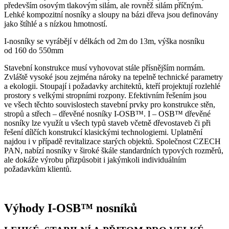
především osovým tlakovým silám, ale rovněž silám příčným.
Lehké kompozitní nosníky a sloupy na bázi dřeva jsou definovány
jako štíhlé a s nízkou hmotností.
I-nosníky se vyrábějí v délkách od 2m do 13m, výška nosníku
od 160 do 550mm
Stavební konstrukce musí vyhovovat stále přísnějším normám.
Zvláště vysoké jsou zejména nároky na tepelně technické parametry
a ekologii. Stoupají i požadavky architektů, kteří projektují rozlehlé
prostory s velkými stropními rozpony. Efektivním řešením jsou
ve všech těchto souvislostech stavební prvky pro konstrukce stěn,
stropů a střech – dřevěné nosníky I-OSB™. I – OSB™ dřevěné
nosníky lze využít u všech typů staveb včetně dřevostaveb či při
řešení dílčích konstrukcí klasickými technologiemi. Uplatnění
najdou i v případě revitalizace starých objektů. Společnost CZECH
PAN, nabízí nosníky v široké škále standardních typových rozměrů,
ale dokáže výrobu přizpůsobit i jakýmkoli individuálním
požadavkům klientů.
Výhody I-OSB™ nosníků