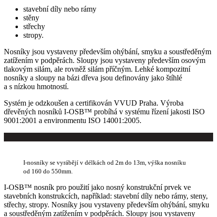
stavební díly nebo rámy
stěny
střechy
stropy.
Nosníky jsou vystaveny především ohýbání, smyku a soustředěným
zatížením v podpěrách. Sloupy jsou vystaveny především osovým
tlakovým silám, ale rovněž silám příčným. Lehké kompozitní
nosníky a sloupy na bázi dřeva jsou definovány jako štíhlé
a s nízkou hmotností.
Systém je odzkoušen a certifikován VVUD Praha. Výroba
dřevěných nosníků I-OSB™ probíhá v systému řízení jakosti ISO
9001:2001 a environmentu ISO 14001:2005.
I-nosníky se vyrábějí v délkách od 2m do 13m, výška nosníku
od 160 do 550mm.
I-OSB™ nosník pro použití jako nosný konstrukční prvek ve
stavebních konstrukcích, například: stavební díly nebo rámy, steny,
střechy, stropy. Nosníky jsou vystaveny především ohýbání, smyku
a soustředěným zatížením v podpěrách. Sloupy jsou vystaveny