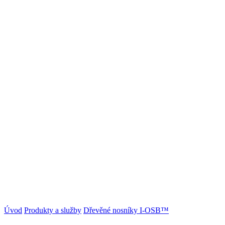
Úvod
Produkty a služby
Dřevěné nosníky I-OSB™