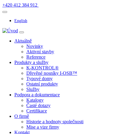
+420 412 384 912
English
Aktuálně
Novinky
Aktivní stavby
Reference
Produkty a služby
K-KONTROL®
Dřevěné nosníky I-OSB™
Typové domy
Ostatní produkty
Služby
Podpora a dokumentace
Katalogy
Časté dotazy
Certifikace
O firmě
Historie a hodnoty společnosti
Mise a vize firmy
Kontakt