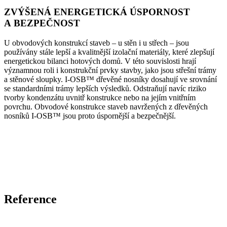
ZVÝŠENÁ ENERGETICKÁ ÚSPORNOST
A BEZPEČNOST
U obvodových konstrukcí staveb – u stěn i u střech – jsou
používány stále lepší a kvalitnější izolační materiály, které zlepšují
energetickou bilanci hotových domů. V této souvislosti hrají
významnou roli i konstrukční prvky stavby, jako jsou střešní trámy
a stěnové sloupky. I-OSB™ dřevěné nosníky dosahují ve srovnání
se standardními trámy lepších výsledků. Odstraňují navíc riziko
tvorby kondenzátu uvnitř konstrukce nebo na jejím vnitřním
povrchu. Obvodové konstrukce staveb navržených z dřevěných
nosníků I-OSB™ jsou proto úspornější a bezpečnější.
Reference