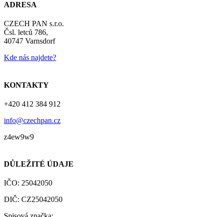
ADRESA
CZECH PAN s.r.o.
Čsl. letců 786,
40747 Varnsdorf
Kde nás najdete?
KONTAKTY
+420 412 384 912
info@czechpan.cz
z4ew9w9
DŮLEŽITÉ ÚDAJE
IČO: 25042050
DIČ: CZ25042050
Spisová značka: