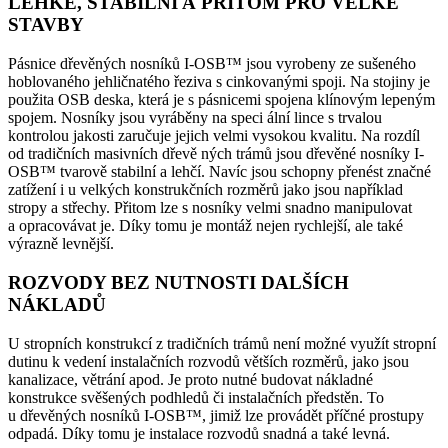
LEHKÉ, STABILNÍ A PŘITOM PRO VELKÉ
STAVBY
Pásnice dřevěných nosníků I-OSB™ jsou vyrobeny ze sušeného
hoblovaného jehličnatého řeziva s cinkovanými spoji. Na stojiny je
použita OSB deska, která je s pásnicemi spojena klínovým lepeným
spojem. Nosníky jsou vyráběny na speci ální lince s trvalou
kontrolou jakosti zaručuje jejich velmi vysokou kvalitu. Na rozdíl
od tradičních masivních dřevě ných trámů jsou dřevěné nosníky I-
OSB™ tvarově stabilní a lehčí. Navíc jsou schopny přenést značné
zatížení i u velkých konstrukčních rozměrů jako jsou například
stropy a střechy. Přitom lze s nosníky velmi snadno manipulovat
a opracovávat je. Díky tomu je montáž nejen rychlejší, ale také
výrazně levnější.
ROZVODY BEZ NUTNOSTI DALŠÍCH
NÁKLADŮ
U stropních konstrukcí z tradičních trámů není možné využít stropní
dutinu k vedení instalačních rozvodů větších rozměrů, jako jsou
kanalizace, větrání apod. Je proto nutné budovat nákladné
konstrukce svěšených podhledů či instalačních předstěn. To
u dřevěných nosníků I-OSB™, jimiž lze provádět příčné prostupy
odpadá. Díky tomu je instalace rozvodů snadná a také levná.