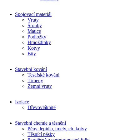
Spojovací materiál
Vruty
Šrouby
Matice
Podložky
Hmoždinky
Kotvy
Bity
Stavební kování
Tesařské kování
Třmeny
Zemní vruty
Izolace
Dřevovláknité
Stavební chemie a těsnění
Pěny, lepidla, tmely, ch. kotvy
Těsnící pásky
Parotěsně a paropropustné folie