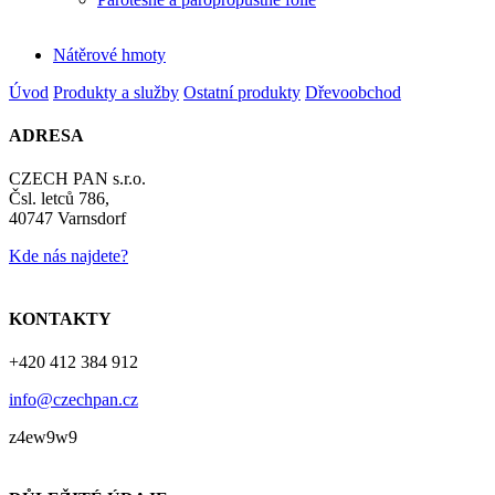
Nátěrové hmoty
Úvod
Produkty a služby
Ostatní produkty
Dřevoobchod
ADRESA
CZECH PAN s.r.o.
Čsl. letců 786,
40747 Varnsdorf
Kde nás najdete?
KONTAKTY
+420 412 384 912
info@czechpan.cz
z4ew9w9