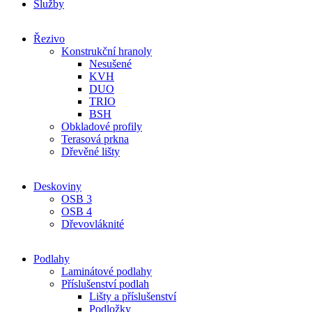
Služby
Řezivo
Konstrukční hranoly
Nesušené
KVH
DUO
TRIO
BSH
Obkladové profily
Terasová prkna
Dřevěné lišty
Deskoviny
OSB 3
OSB 4
Dřevovláknité
Podlahy
Laminátové podlahy
Příslušenství podlah
Lišty a příslušenství
Podložky