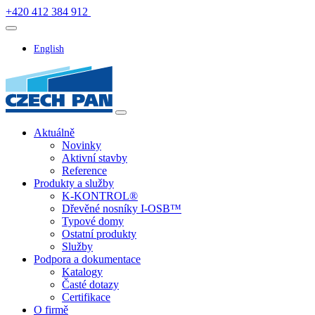
+420 412 384 912
English
Aktuálně
Novinky
Aktivní stavby
Reference
Produkty a služby
K-KONTROL®
Dřevěné nosníky I-OSB™
Typové domy
Ostatní produkty
Služby
Podpora a dokumentace
Katalogy
Časté dotazy
Certifikace
O firmě