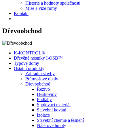
Historie a hodnoty společnosti
Mise a vize firmy
Kontakt
Dřevoobchod
K-KONTROL®
Dřevěné nosníky I-OSB™
Typové domy
Ostatní produkty
Zahradní stavby
Průmyslové obaly
Dřevoobchod
Řezivo
Deskoviny
Podlahy
Spojovací materiál
Stavební kování
Izolace
Stavební chemie a těsnění
Nátěrové hmoty